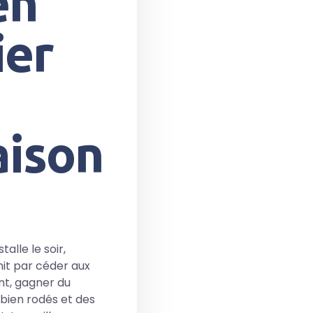
en
ier
aison
talle le soir,
nit par céder aux
ant, gagner du
 bien rodés et des