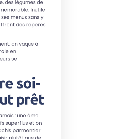
ie, des légumes de
 mémorable. Inutile
er ses menus sans y
ffrent des repères
ement, on vaque à
role en
veurs se
re soi-
ut prêt
jamais : une âme.
ifs superflus et on
hachis parmentier
sir plutôt que de