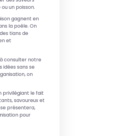
 ou un poisson.
aison gagnent en
dans la poêle. On
 des tians de
en et
s à consulter notre
s idées sans se
rganisation, on
privilégiant le fait
rtants, savoureux et
 se présentera,
nisation pour