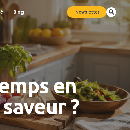
té
Blog
Newsletter
temps en
 saveur ?