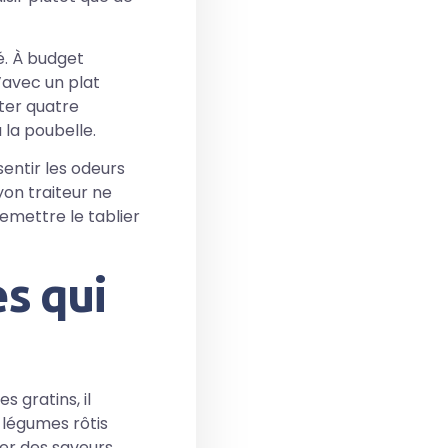
é. À budget
’avec un plat
ter quatre
 la poubelle.
sentir les odeurs
yon traiteur ne
remettre le tablier
es qui
 gratins, il
 légumes rôtis
ler des saveurs