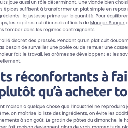
uits joue aussi un rôle déterminant. Une viande bien chois
s épices suffisent à transformer un plat simple en repas
ngrédients : la justesse prime sur la quantité. Pour équilibr
s, les repères nutritionnels officiels de
Manger Bouger
o
sans tomber dans les régimes contraignants.
e l’allié discret des pressés. Pendant qu’un plat cuit douc
as besoin de surveiller une poêle ou de remuer une casse
leur fait le travail, les arômes se développent et les sa
ellement.
ts réconfortants à fai
lutôt qu’à acheter to
nt maison a quelque chose que l’industriel ne reproduira 
me, on maîtrise la liste des ingrédients, on évite les addit
nnements à son goût. Le gratin de pâtes du dimanche, le 
ger fait maison deviennent alors de vrais moments de plai