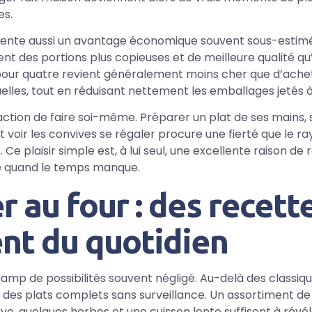
es.
ésente aussi un avantage économique souvent sous-estim
ent des portions plus copieuses et de meilleure qualité qu
 pour quatre revient généralement moins cher que d’ache
elles, tout en réduisant nettement les emballages jetés à
isfaction de faire soi-même. Préparer un plat de ses mains, 
et voir les convives se régaler procure une fierté que le ra
Ce plaisir simple est, à lui seul, une excellente raison de 
 quand le temps manque.
r au four : des recett
nt du quotidien
amp de possibilités souvent négligé. Au-delà des classiques
 des plats complets sans surveillance. Un assortiment de
live, quelques herbes et une cuisson lente suffisent à révé