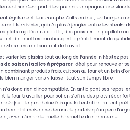
llement sucrées, parfaites pour accompagner une viande
vent également leur compte. Cuits au four, les burgers m
érant le cuisinier, qui n’a plus à jongler entre les steaks 
es plats mijotés en cocotte, des poissons en papillote ou
utant de recettes qui changent agréablement du quotidi
invités sans réel surcroît de travail.
 et varier les plaisirs tout au long de l’année, n’hésitez pa
s de saison faciles à préparer
, idéal pour renouveler se
En combinant produits frais, cuisson au four et un brin d’o
 de bien manger sans y laisser tout son temps libre.
n n’a donc rien d’incompatible. En anticipant ses repas, en 
nt le four travailler pour soi, on s’offre des plats réconfo
près jour. La prochaine fois que la tentation du tout prêt
un bon plat maison ne demande parfois qu’un peu d’orga
ement, avec n’importe quelle barquette du commerce.