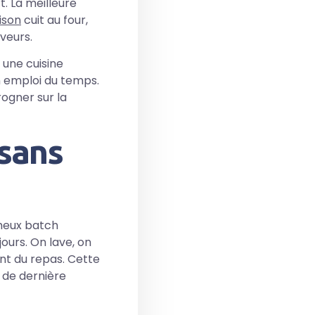
. La meilleure
ison
cuit au four,
veurs.
 une cuisine
n emploi du temps.
rogner sur la
 sans
ameux batch
ours. On lave, on
nt du repas. Cette
s de dernière