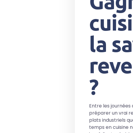
Gagn
cuis
la sa
reve
?
Entre les journées q
préparer un vrai r
plats industriels q
temps en cuisine n