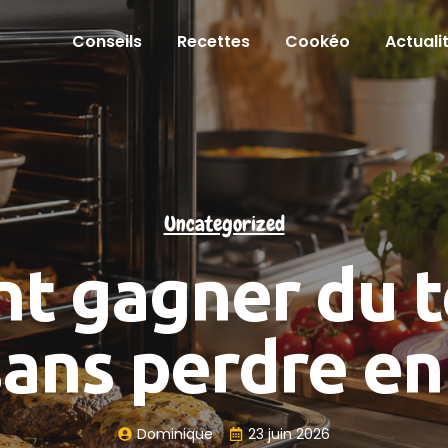
Conseils
Recettes
Cookéo
Actuali
Uncategorized
 gagner du 
sans perdre en
Dominique
23 juin 2026