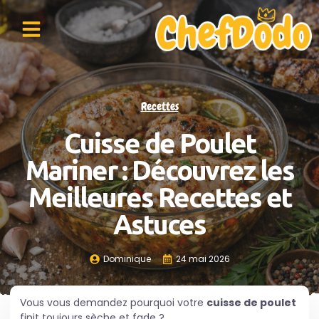
Recettes
Cuisse de Poulet
Mariner : Découvrez les
Meilleures Recettes et
Astuces
Dominique
24 mai 2026
Vous vous demandez pourquoi votre
cuisse de poulet
finit toujours sèche et fade ?