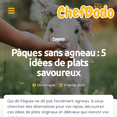
Conseils
Pâques sans agneau : 5
idées de plats
savoureux
Dominique
4 février 2024
Qui dit Pâques ne dit pas forcément agneau. Si vous
cherchez des alternatives pour vos repas, découvrez
ces idées de plats originaux et délicieux qui raviront vos