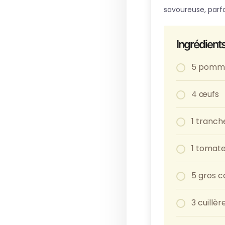
savoureuse, parfai
Ingrédient
5 pomme
4 œufs
1 tranch
1 tomat
5 gros c
3 cuillè