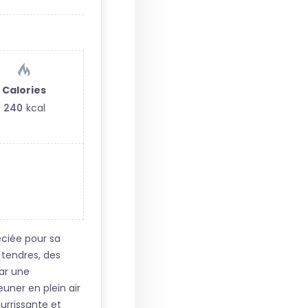
Calories
240
kcal
éciée pour sa
 tendres, des
par une
uner en plein air
rrissante et