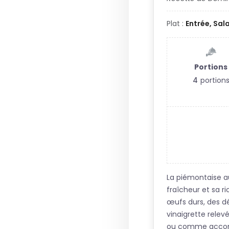
Plat :
Entrée, Sal
Portions
4
portion
La piémontaise au
fraîcheur et sa 
œufs durs, des dé
vinaigrette relev
ou comme accompa