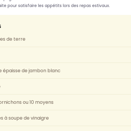
te pour satisfaire les appétits lors des repas estivaux.
s
s de terre
e épaisse de jambon blanc
e
ornichons ou 10 moyens
res à soupe de vinaigre