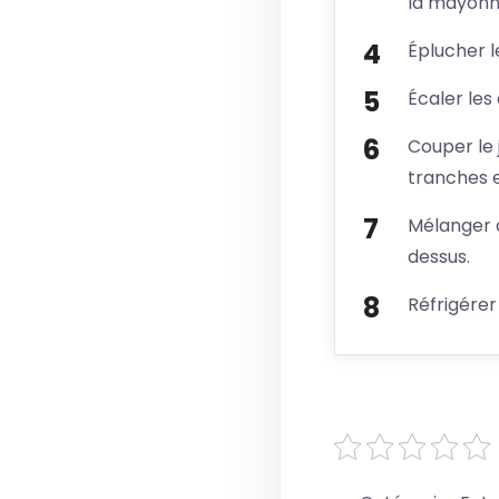
la mayonn
Éplucher 
Écaler les
Couper le 
tranches e
Mélanger d
dessus.
Réfrigérer