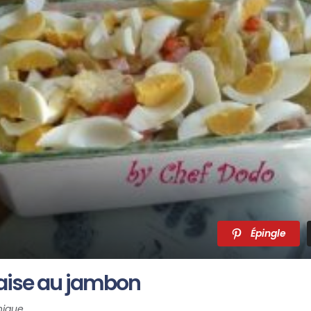
Épingle
aise au jambon
nique