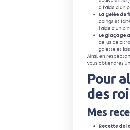
équivalentes) 
à l’aide d’un 
La gelée de fr
coings et fait
l’aide d’un pi
Le glaçage a
de jus de cit
galette et la
Ainsi, en respecta
vous obtiendrez une
Pour al
des roi
Mes recet
Recette de l