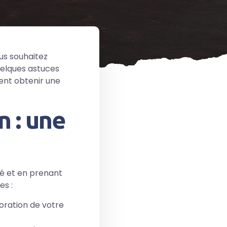
ous souhaitez
uelques astuces
ment obtenir une
n : une
té et en prenant
es :
loration de votre