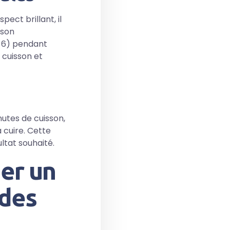
pect brillant, il
sson
 6) pendant
 cuisson et
utes de cuisson,
 cuire. Cette
ultat souhaité.
ner un
 des