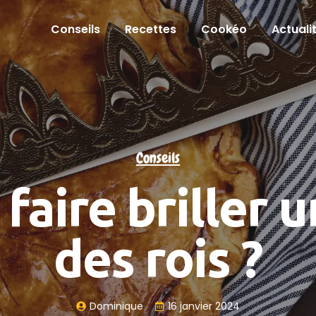
Conseils
Recettes
Cookéo
Actuali
Conseils
aire briller u
des rois ?
Dominique
16 janvier 2024