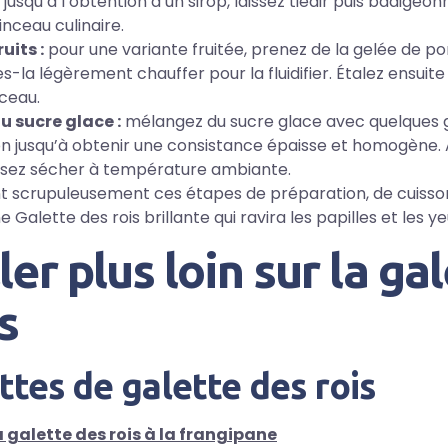
jusqu’à l’obtention d’un sirop, laissez tiédir puis badigeo
pinceau culinaire.
uits :
pour une variante fruitée, prenez de la gelée de 
es-la légèrement chauffer pour la fluidifier. Étalez ensuite
nceau.
u sucre glace :
mélangez du sucre glace avec quelques 
ron jusqu’à obtenir une consistance épaisse et homogène. 
issez sécher à température ambiante.
nt scrupuleusement ces étapes de préparation, de cuisson 
 Galette des rois brillante qui ravira les papilles et les y
ler plus loin sur la ga
s
tes de galette des rois
a galette des rois à la frangipane